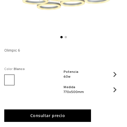
Olimpic 6
Color
Blanco
Potencia
60w
Medida
770x500mm