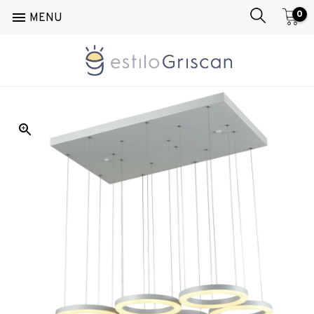
0

MENU
Inicio
/
Techo
/
Colgante
/
Olimpic 6