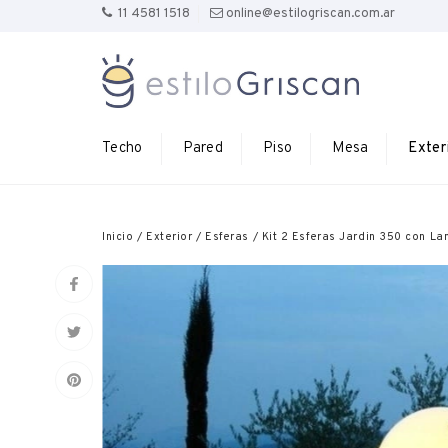
11 4581 1518
online@estilogriscan.com.ar
Techo
Pared
Piso
Mesa
Exter
Inicio
/
Exterior
/
Esferas
/
Kit 2 Esferas Jardin 350 con L