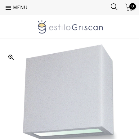
0

MENU
Inicio
/
Pared
/
Aplique
/
Box 2229