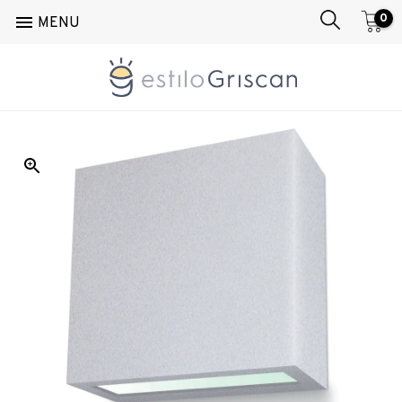
0

MENU
Inicio
/
Pared
/
Aplique
/
Box 4235