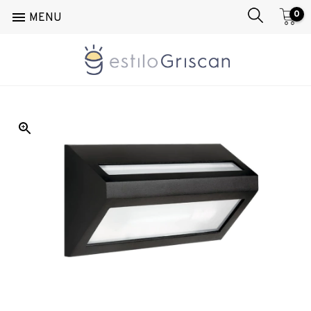
0

MENU
Inicio
/
Exterior
/
Pared
/
Queen PR260X