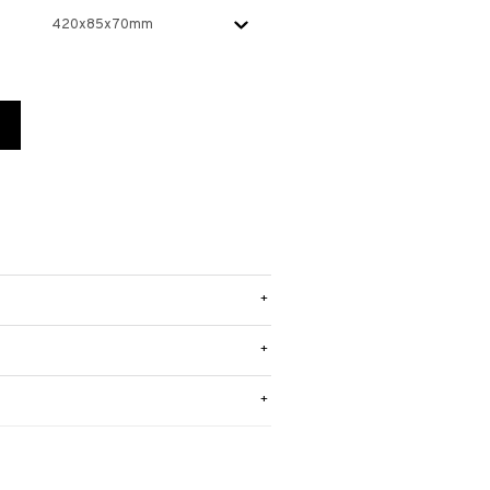
+
+
+