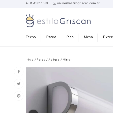
11 4581 1518
online@estilogriscan.com.ar
Techo
Pared
Piso
Mesa
Exter
Inicio
/
Pared
/
Aplique
/
Mirror