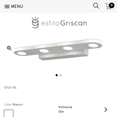
0

MENU
Inicio
/
Pared
/
Aplique
/
Orco 4L
Orco 4L
Color
Blanco
Potencia
12w