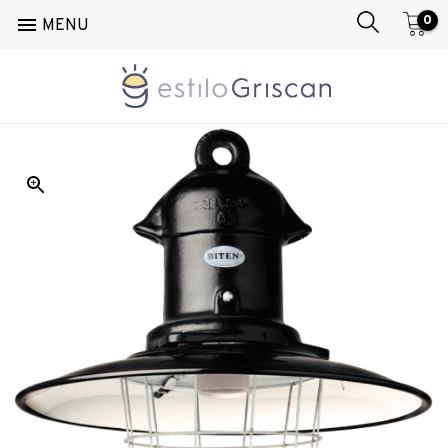
0

MENU
Inicio
/
Techo
/
Colgante
/
AP 30 Reja