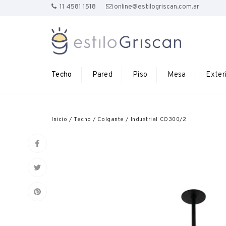
11 4581 1518
online@estilogriscan.com.ar
Techo
Pared
Piso
Mesa
Exter
Inicio
/
Techo
/
Colgante
/
Industrial CO300/2