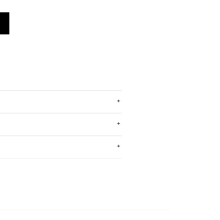
+
+
+