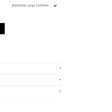
+
+
+