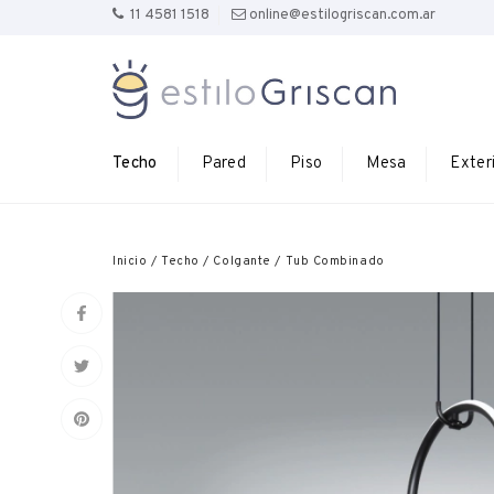
11 4581 1518
online@estilogriscan.com.ar
Techo
Pared
Piso
Mesa
Exter
Inicio
/
Techo
/
Colgante
/
Tub Combinado