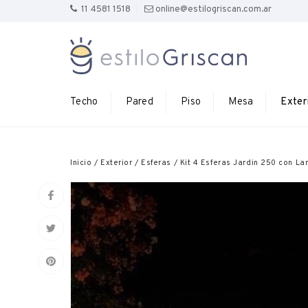
11 4581 1518
online@estilogriscan.com.ar
Techo
Pared
Piso
Mesa
Exter
Inicio
/
Exterior
/
Esferas
/
Kit 4 Esferas Jardin 250 con L