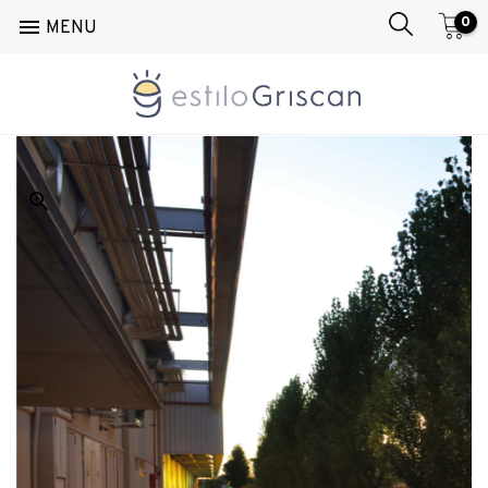
0

MENU
Inicio
/
Exterior
/
Piso
/
Bollard 2010