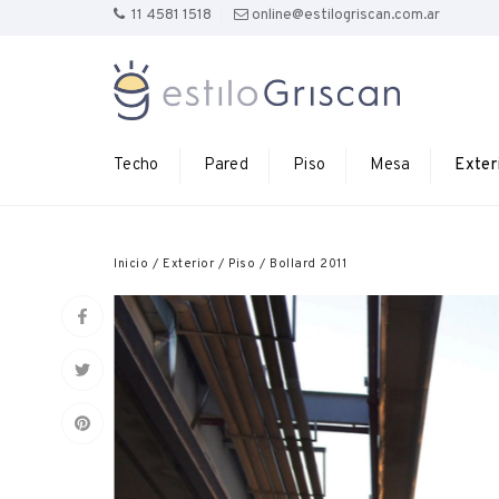
11 4581 1518
online@estilogriscan.com.ar
Techo
Pared
Piso
Mesa
Exter
Inicio
/
Exterior
/
Piso
/
Bollard 2011