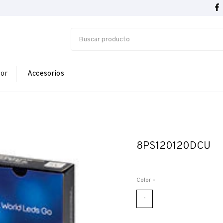
ior
Accesorios
8PS120120DCU
Color
-
-