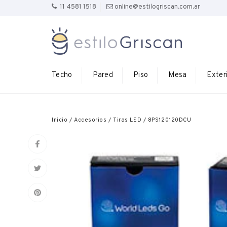
11 4581 1518
online@estilogriscan.com.ar
Techo
Pared
Piso
Mesa
Exter
Inicio
/
Accesorios
/
Tiras LED
/
8PS120120DCU