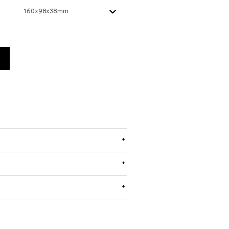
+
+
+