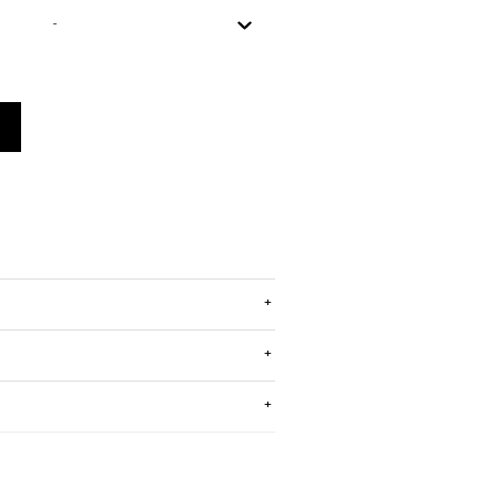
+
+
+