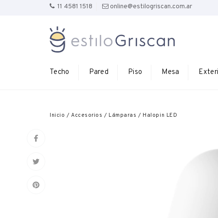
11 4581 1518
online@estilogriscan.com.ar
Techo
Pared
Piso
Mesa
Exter
Inicio
/
Accesorios
/
Lámparas
/
Halopin LED