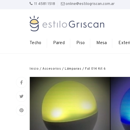
11 4581 1518
online@estilogriscan.com.ar
Techo
Pared
Piso
Mesa
Exter
Inicio
/
Accesorios
/
Lámparas
/
Fut 014 Kit 6