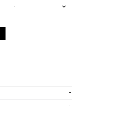
+
+
+