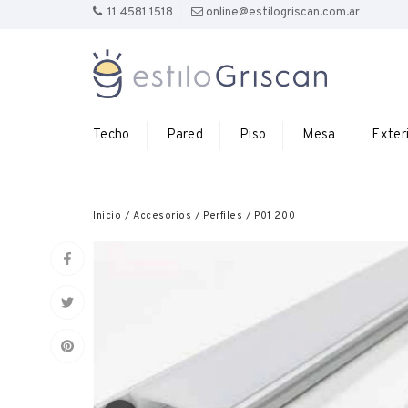
11 4581 1518
online@estilogriscan.com.ar
Techo
Pared
Piso
Mesa
Exter
Inicio
/
Accesorios
/
Perfiles
/
P01 200