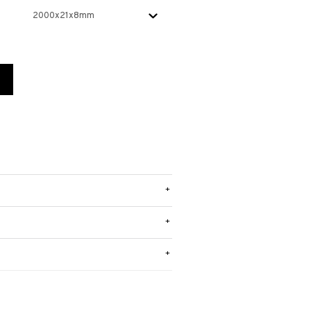
+
+
+