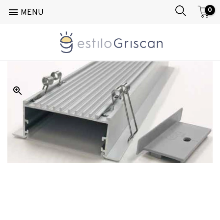
0

MENU
Inicio
/
Accesorios
/
Perfiles
/
PEX 300